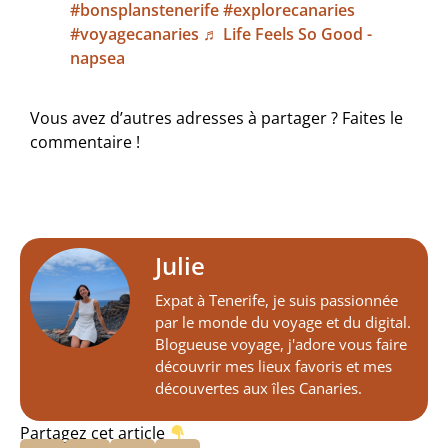
#bonsplanstenerife
#explorecanaries
#voyagecanaries
♬ Life Feels So Good -
napsea
Vous avez d’autres adresses à partager ? Faites le
commentaire !
Julie
Expat à Tenerife, je suis passionnée
par le monde du voyage et du digital.
Blogueuse voyage, j'adore vous faire
découvrir mes lieux favoris et mes
découvertes aux îles Canaries.
Partagez cet article