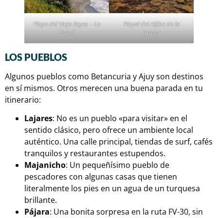
Playa del Viejo Reyes – La
Playal del Aljibe de la
Pared
Cueva
LOS PUEBLOS
Algunos pueblos como Betancuria y Ajuy son destinos
en sí mismos. Otros merecen una buena parada en tu
itinerario:
Lajares
: No es un pueblo «para visitar» en el
sentido clásico, pero ofrece un ambiente local
auténtico. Una calle principal, tiendas de surf, cafés
tranquilos y restaurantes estupendos.
Majanicho
: Un pequeñísimo pueblo de
pescadores con algunas casas que tienen
literalmente los pies en un agua de un turquesa
brillante.
Pájara
: Una bonita sorpresa en la ruta FV-30, sin