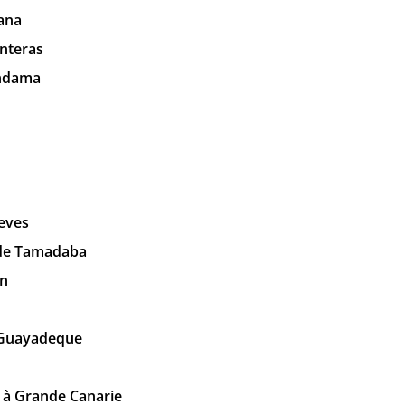
iana
anteras
andama
ieves
 de Tamadaba
an
 Guayadeque
u à Grande Canarie