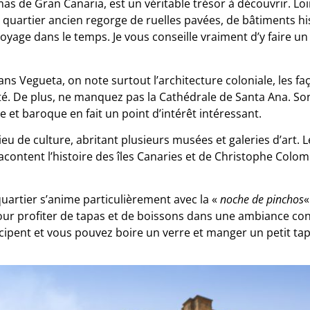
as de Gran Canaria, est un véritable trésor à découvrir. Loin
e quartier ancien regorge de ruelles pavées, de bâtiments h
yage dans le temps. Je vous conseille vraiment d’y faire un 
s Vegueta, on note surtout l’architecture coloniale, les faç
té. De plus, ne manquez pas la Cathédrale de Santa Ana. So
 et baroque en fait un point d’intérêt intéressant.
ieu de culture, abritant plusieurs musées et galeries d’art. 
acontent l’histoire des îles Canaries et de Christophe Colomb
e quartier s’anime particulièrement avec la «
noche de pinchos
«
our profiter de tapas et de boissons dans une ambiance conv
icipent et vous pouvez boire un verre et manger un petit tap