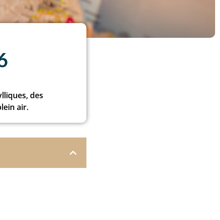
6
lliques, des
ein air.