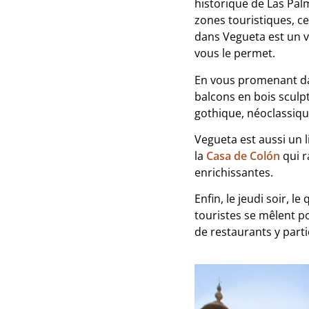
historique de Las Palm
zones touristiques, c
dans Vegueta est un vo
vous le permet.
En vous promenant dan
balcons en bois sculp
gothique, néoclassique
Vegueta est aussi un l
la
Casa de Colón
qui r
enrichissantes.
Enfin, le jeudi soir, l
touristes se mêlent p
de restaurants y part