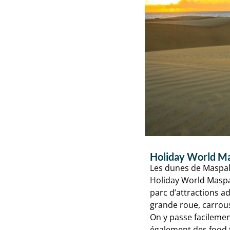
Holiday World M
Les dunes de Maspal
Holiday World Maspa
parc d’attractions ad
grande roue, carrous
On y passe facilement
également des food t