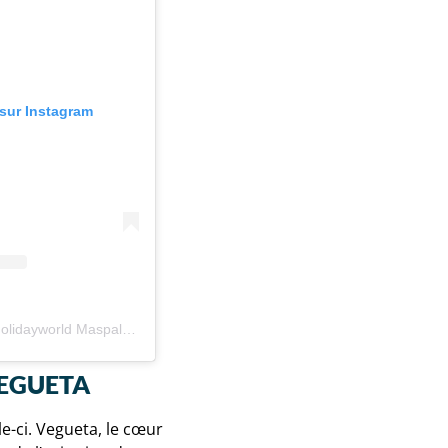
 sur Instagram
Une publication partagée par Holidayworld Maspalomas (@holidayworldmaspalomas)
VEGUETA
le-ci. Vegueta, le cœur