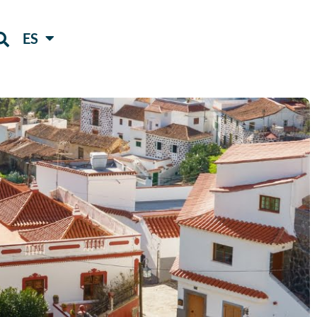
ES
FR