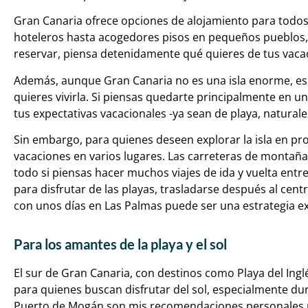
Gran Canaria ofrece opciones de alojamiento para todos
hoteleros hasta acogedores pisos en pequeños pueblos, h
reservar, piensa detenidamente qué quieres de tus vacacio
Además, aunque Gran Canaria no es una isla enorme, e
quieres vivirla. Si piensas quedarte principalmente en un
tus expectativas vacacionales -ya sean de playa, naturalez
Sin embargo, para quienes deseen explorar la isla en pr
vacaciones en varios lugares. Las carreteras de montaña
todo si piensas hacer muchos viajes de ida y vuelta entre
para disfrutar de las playas, trasladarse después al cen
con unos días en Las Palmas puede ser una estrategia ex
Para los amantes de la playa y el sol
El sur de Gran Canaria, con destinos como Playa del Ingl
para quienes buscan disfrutar del sol, especialmente dur
Puerto de Mogán son mis recomendaciones personales 